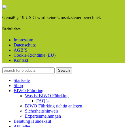
Gemäß § 19 UStG wird keine Umsatzsteuer berechnet.
Rechtliches
Impressum
Datenschutz
AGB’S
Cookie-Richtlinie (EU)
Kontakt
Search
Startseite
Shop
BIWO Führking
Was ist BIWO Führking
FAQ`s
BIWO Führking richtig anlegen
Sicherheitshinweis
Expertenmeinungen
Beratung Hundekauf
Aktuelles