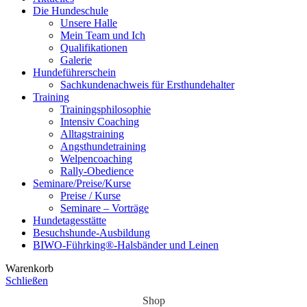
Die Hundeschule
Unsere Halle
Mein Team und Ich
Qualifikationen
Galerie
Hundeführerschein
Sachkundenachweis für Ersthundehalter
Training
Trainingsphilosophie
Intensiv Coaching
Alltagstraining
Angsthundetraining
Welpencoaching
Rally-Obedience
Seminare/Preise/Kurse
Preise / Kurse
Seminare – Vorträge
Hundetagesstätte
Besuchshunde-Ausbildung
BIWO-Führking®-Halsbänder und Leinen
Warenkorb
Schließen
Shop