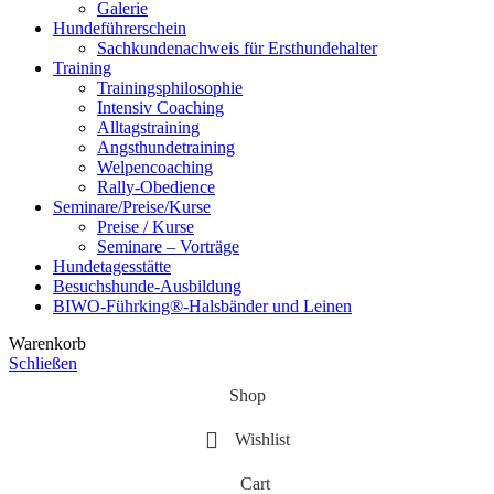
Galerie
Hundeführerschein
Sachkundenachweis für Ersthundehalter
Training
Trainingsphilosophie
Intensiv Coaching
Alltagstraining
Angsthundetraining
Welpencoaching
Rally-Obedience
Seminare/Preise/Kurse
Preise / Kurse
Seminare – Vorträge
Hundetagesstätte
Besuchshunde-Ausbildung
BIWO-Führking®-Halsbänder und Leinen
Warenkorb
Schließen
Shop
Wishlist
Cart