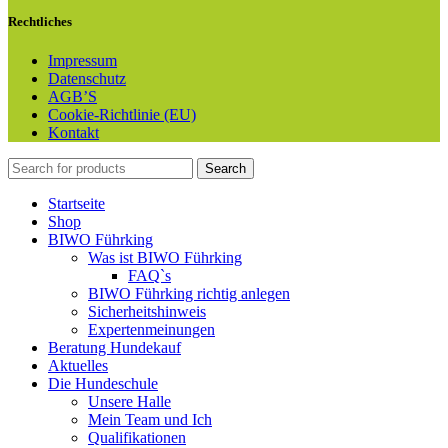
Rechtliches
Impressum
Datenschutz
AGB’S
Cookie-Richtlinie (EU)
Kontakt
Search
Startseite
Shop
BIWO Führking
Was ist BIWO Führking
FAQ`s
BIWO Führking richtig anlegen
Sicherheitshinweis
Expertenmeinungen
Beratung Hundekauf
Aktuelles
Die Hundeschule
Unsere Halle
Mein Team und Ich
Qualifikationen